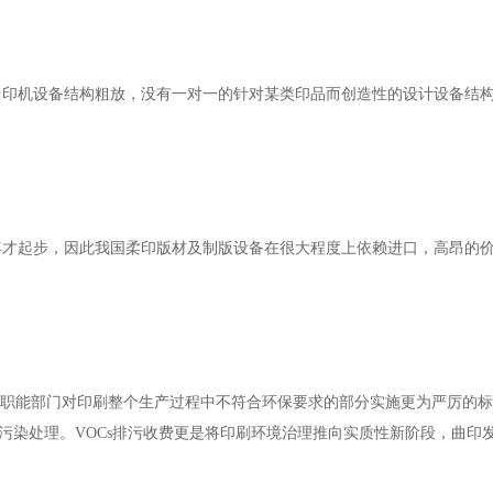
曲印机设备结构粗放，没有一对一的针对某类印品而创造性的设计设备结
年才起步，因此我国柔印版材及制版设备在很大程度上依赖进口，高昂的
。
相关职能部门对印刷整个生产过程中不符合环保要求的部分实施更为严厉的
的污染处理。VOCs排污收费更是将印刷环境治理推向实质性新阶段，曲印