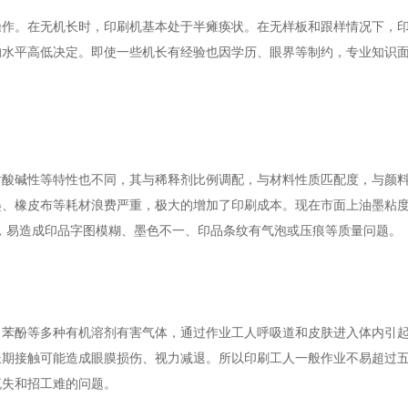
操作。在无机长时，印刷机基本处于半瘫痪状。在无样板和跟样情况下，
的水平高低决定。即使一些机长有经验也因学历、眼界等制约，专业知识
耐酸碱性等特性也不同，其与稀释剂比例调配，与材料性质匹配度，与颜
、橡皮布等耗材浪费严重，极大的增加了印刷成本。现在市面上油墨粘度大
墨，易造成印品字图模糊、墨色不一、印品条纹有气泡或压痕等质量问题。
、苯酚等多种有机溶剂有害气体，通过作业工人呼吸道和皮肤进入体内引
长期接触可能造成眼膜损伤、视力减退。所以印刷工人一般作业不易超过
流失和招工难的问题。